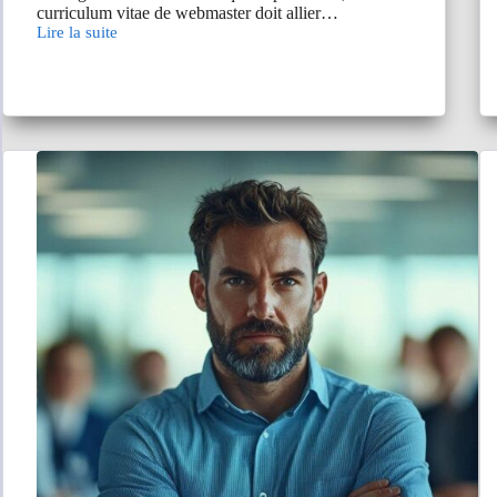
curriculum vitae de webmaster doit allier…
Lire la suite
CV-
webmaster
:
ce
qui
est
bon
pour
vous
démarquer
des
autres
candidats