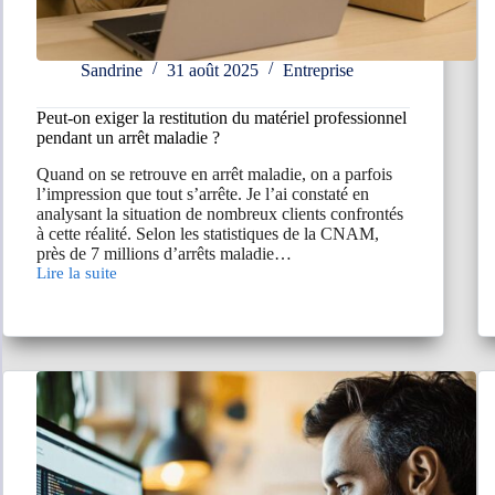
Sandrine
31 août 2025
Entreprise
Peut-on exiger la restitution du matériel professionnel
pendant un arrêt maladie ?
Quand on se retrouve en arrêt maladie, on a parfois
l’impression que tout s’arrête. Je l’ai constaté en
analysant la situation de nombreux clients confrontés
à cette réalité. Selon les statistiques de la CNAM,
près de 7 millions d’arrêts maladie…
Lire la suite
Peut-
on
exiger
la
restitution
du
matériel
professionnel
pendant
un
arrêt
maladie