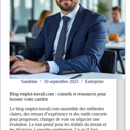
nouvelle
aventure
Sandrine
10 septembre 2025
Entreprise
Blog emploi-travail.com : conseils et ressources pour
booster votre carrière
Le blog emploi-travail.com rassemble des méthodes
claires, des retours d’expérience et des outils concrets
pour progresser, changer de voie ou négocier une
évolution. Le tout pensé pour les réalités du terrain et
les décisions à prendre rapidement. Ce qu’il faut…