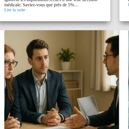
médicale. Saviez-vous que près de 5%…
Lire la suite
Être
déclaré
inapte
à
la
visite
médicale
SNCF
:
quelles
conséquences
?