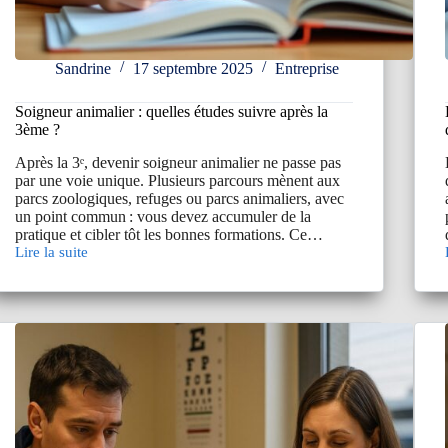
Sandrine
17 septembre 2025
Entreprise
Soigneur animalier : quelles études suivre après la
3ème ?
Après la 3ᵉ, devenir soigneur animalier ne passe pas
par une voie unique. Plusieurs parcours mènent aux
parcs zoologiques, refuges ou parcs animaliers, avec
un point commun : vous devez accumuler de la
pratique et cibler tôt les bonnes formations. Ce…
Lire la suite
Soigneur
animalier
:
:
quelles
études
suivre
après
la
3ème
?