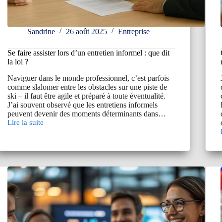
Sandrine
26 août 2025
Entreprise
Se faire assister lors d’un entretien informel : que dit
la loi ?
Naviguer dans le monde professionnel, c’est parfois
comme slalomer entre les obstacles sur une piste de
ski – il faut être agile et préparé à toute éventualité.
J’ai souvent observé que les entretiens informels
peuvent devenir des moments déterminants dans…
Lire la suite
Se
faire
assister
lors
d’un
entretien
informel
:
que
dit
la
loi