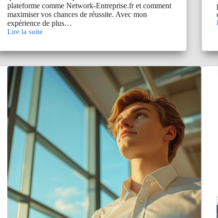
plateforme comme Network-Entreprise.fr et comment
maximiser vos chances de réussite. Avec mon
expérience de plus…
Lire la suite
Mise
en
relation
:
avec
Network-
Entreprise.fr
:
quels
résultats
espérer
?