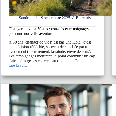
Sandrine
19 septembre 2025
Entreprise
Changer de vie à 50 ans : conseils et témoignages
pour une nouvelle aventure
À 50 ans, changer de vie n’est pas une lubie : c’est
une décision réfléchie, souvent déclenchée par un
événement (licenciement, lassitude, envie de sens).
Les témoignages montrent un point commun : un cap
clair et des gestes concrets au quotidien. Ce…
Lire la suite
Changer
de
vie
à
50
ans
:
conseils
et
témoignages
pour
une