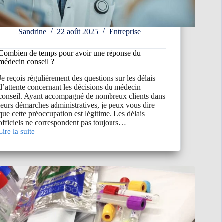
Sandrine
22 août 2025
Entreprise
Combien de temps pour avoir une réponse du
médecin conseil ?
Je reçois régulièrement des questions sur les délais
d’attente concernant les décisions du médecin
conseil. Ayant accompagné de nombreux clients dans
leurs démarches administratives, je peux vous dire
que cette préoccupation est légitime. Les délais
officiels ne correspondent pas toujours…
Lire la suite
Combien
de
temps
pour
avoir
une
réponse
du
médecin
conseil
?