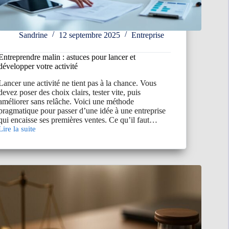
Sandrine
12 septembre 2025
Entreprise
Entreprendre malin : astuces pour lancer et
développer votre activité
Lancer une activité ne tient pas à la chance. Vous
devez poser des choix clairs, tester vite, puis
améliorer sans relâche. Voici une méthode
pragmatique pour passer d’une idée à une entreprise
qui encaisse ses premières ventes. Ce qu’il faut…
Lire la suite
Entreprendre
malin
astuces
pour
lancer
et
développer
votre
activité