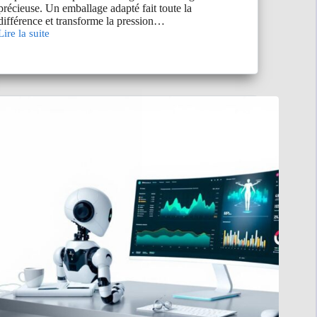
précieuse. Un emballage adapté fait toute la
différence et transforme la pression…
Lire la suite
Les
pochettes
isothermes
médicales
la
solution
idéale
pour
le
transport
sécurisé