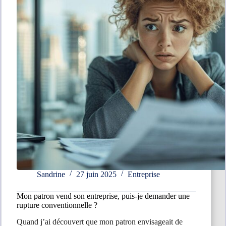
?
Sandrine
27 juin 2025
Entreprise
Mon patron vend son entreprise, puis-je demander une
rupture conventionnelle ?
Quand j’ai découvert que mon patron envisageait de