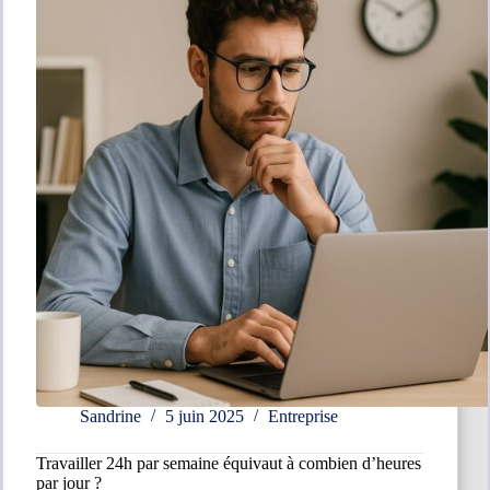
:
que
dit
la
loi
?
Sandrine
5 juin 2025
Entreprise
Travailler 24h par semaine équivaut à combien d’heures
par jour ?