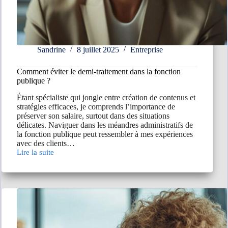
Sandrine
8 juillet 2025
Entreprise
Comment éviter le demi-traitement dans la fonction
publique ?
Étant spécialiste qui jongle entre création de contenus et
stratégies efficaces, je comprends l’importance de
préserver son salaire, surtout dans des situations
délicates. Naviguer dans les méandres administratifs de
la fonction publique peut ressembler à mes expériences
avec des clients…
Lire la suite
Comment
éviter
le
demi-
traitement
dans
la
fonction
publique