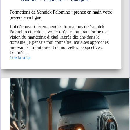
Formations de Yannick Palomino : prenez en main votre
présence en ligne
J’ai découvert récemment les formations de Yannick
Palomino et je dois avouer qu’elles ont transformé ma
vision du marketing digital. Après dix ans dans le
domaine, je pensais tout connaître, mais ses approches
innovantes m’ont ouvert de nouvelles perspectives.
D’après…
Lire la suite
Formations
de
Yannick
Palomino
:
prenez
en
main
votre
présence
en
ligne