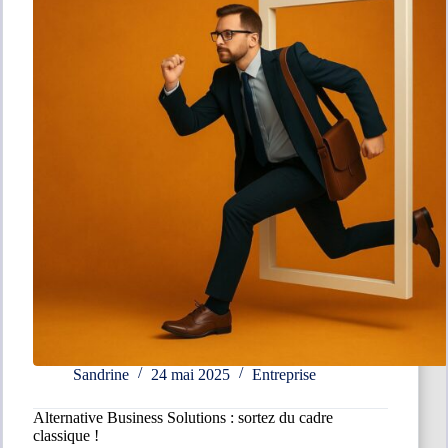
se
prend
pour
un
chef
?
Sandrine
24 mai 2025
Entreprise
Alternative Business Solutions : sortez du cadre
classique !