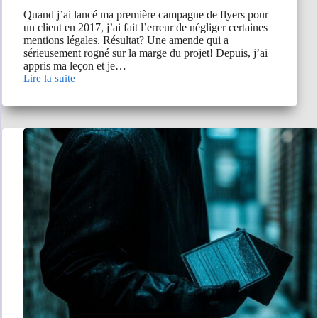
Quand j’ai lancé ma première campagne de flyers pour
un client en 2017, j’ai fait l’erreur de négliger certaines
mentions légales. Résultat? Une amende qui a
sérieusement rogné sur la marge du projet! Depuis, j’ai
appris ma leçon et je…
Lire la suite
Quelles
sont
les
mentions
obligatoires
à
inscrire
sur
un
flyer
?