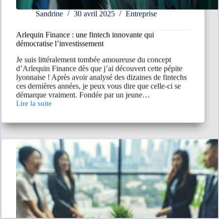
Sandrine
30 avril 2025
Entreprise
Arlequin Finance : une fintech innovante qui
démocratise l’investissement
Je suis littéralement tombée amoureuse du concept
d’Arlequin Finance dès que j’ai découvert cette pépite
lyonnaise ! Après avoir analysé des dizaines de fintechs
ces dernières années, je peux vous dire que celle-ci se
démarque vraiment. Fondée par un jeune…
Lire la suite
Arlequin
Finance
:
une
fintech
innovante
qui
démocratise
l’investissement