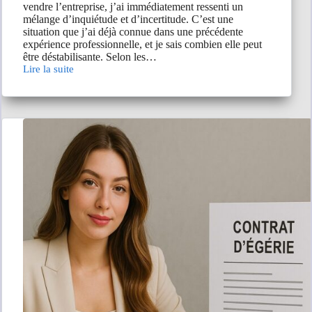
vendre l’entreprise, j’ai immédiatement ressenti un
mélange d’inquiétude et d’incertitude. C’est une
situation que j’ai déjà connue dans une précédente
expérience professionnelle, et je sais combien elle peut
être déstabilisante. Selon les…
Lire la suite
Mon
patron
vend
son
entreprise,
puis-
je
demander
une
rupture
conventionnelle
?