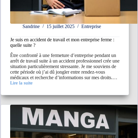
Sandrine
15 juillet 2025
Entreprise
Je suis en accident de travail et mon entreprise ferme :
quelle suite ?
Être confronté à une fermeture d’entreprise pendant un
arrêt de travail suite à un accident professionnel crée une
situation particulièrement stressante. Je me souviens de
cette période où j’ai dû jongler entre rendez-vous
médicaux et recherche d’informations sur mes droits.…
Lire la suite
Je
suis
en
accident
de
travail
et
mon
entreprise
ferme
: