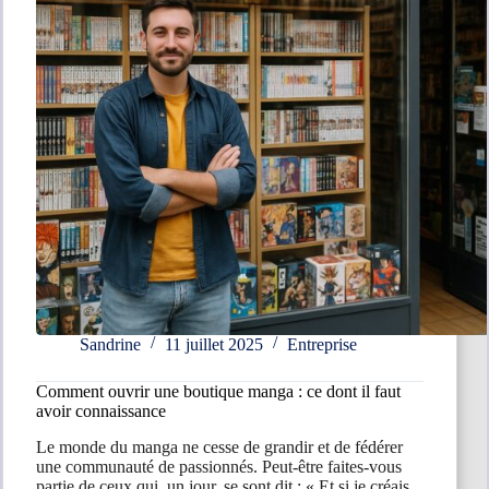
quelle
suite
?
Sandrine
11 juillet 2025
Entreprise
Comment ouvrir une boutique manga : ce dont il faut
avoir connaissance
Le monde du manga ne cesse de grandir et de fédérer
une communauté de passionnés. Peut-être faites-vous
partie de ceux qui, un jour, se sont dit : « Et si je créais