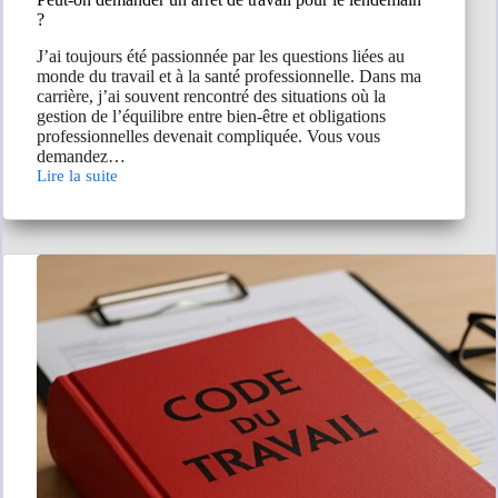
?
J’ai toujours été passionnée par les questions liées au
monde du travail et à la santé professionnelle. Dans ma
carrière, j’ai souvent rencontré des situations où la
gestion de l’équilibre entre bien-être et obligations
professionnelles devenait compliquée. Vous vous
demandez…
Lire la suite
Peut-
on
demander
un
arrêt
de
travail
pour
le
lendemain
?