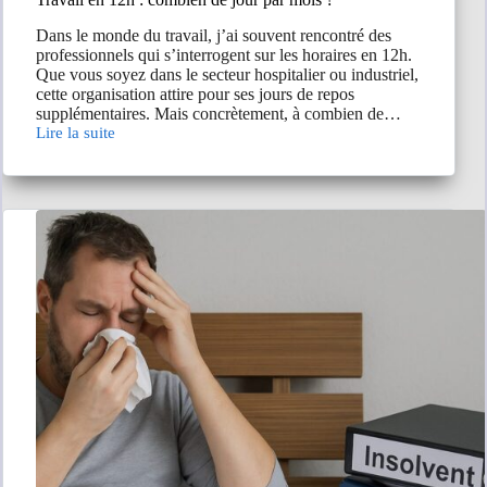
Dans le monde du travail, j’ai souvent rencontré des
professionnels qui s’interrogent sur les horaires en 12h.
Que vous soyez dans le secteur hospitalier ou industriel,
cette organisation attire pour ses jours de repos
supplémentaires. Mais concrètement, à combien de…
Lire la suite
Travail
en
12h
:
combien
de
jour
par
mois
?