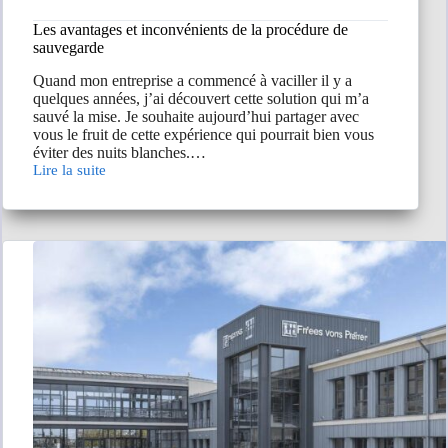
Les avantages et inconvénients de la procédure de
sauvegarde
Quand mon entreprise a commencé à vaciller il y a
quelques années, j’ai découvert cette solution qui m’a
sauvé la mise. Je souhaite aujourd’hui partager avec
vous le fruit de cette expérience qui pourrait bien vous
éviter des nuits blanches.…
Lire la suite
Les
avantages
et
inconvénients
de
la
procédure
de
sauvegarde