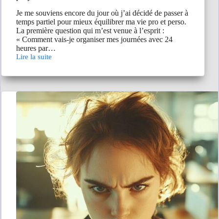
Je me souviens encore du jour où j’ai décidé de passer à
temps partiel pour mieux équilibrer ma vie pro et perso.
La première question qui m’est venue à l’esprit :
« Comment vais-je organiser mes journées avec 24
heures par…
Lire la suite
Travailler
24h
par
semaine
équivaut
à
combien
d’heures
par
jour
?