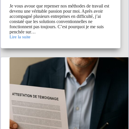
Je vous avoue que repenser nos méthodes de travail est
devenu une véritable passion pour moi. Après avoir
accompagné plusieurs entreprises en difficulté, j’ai
constaté que les solutions conventionnelles ne
fonctionnent pas toujours. C’est pourquoi je me suis
penchée sur…
Lire la suite
Alternative
Business
Solutions
:
sortez
du
cadre
classique
!