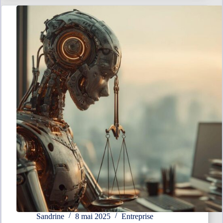
avantages
et
inconvénients
Sandrine
8 mai 2025
Entreprise