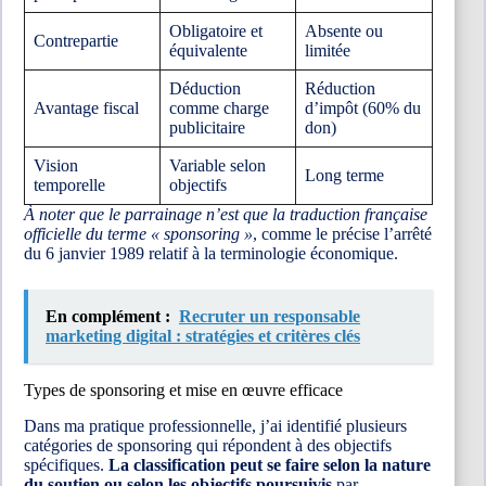
Obligatoire et
Absente ou
Contrepartie
équivalente
limitée
Déduction
Réduction
Avantage fiscal
comme charge
d’impôt (60% du
publicitaire
don)
Vision
Variable selon
Long terme
temporelle
objectifs
À noter que le parrainage n’est que la traduction française
officielle du terme « sponsoring »
, comme le précise l’arrêté
du 6 janvier 1989 relatif à la terminologie économique.
En complément :
Recruter un responsable
marketing digital : stratégies et critères clés
Types de sponsoring et mise en œuvre efficace
Dans ma pratique professionnelle, j’ai identifié plusieurs
catégories de sponsoring qui répondent à des objectifs
spécifiques.
La classification peut se faire selon la nature
du soutien ou selon les objectifs poursuivis
par