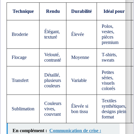
Technique
Rendu
Durabilité
Idéal pour
Polos,
Élégant,
vestes,
Broderie
Élevée
texturé
pièces
premium
Velouté,
T-shirts,
Flocage
Moyenne
contrasté
sweats
Petites
Détaillé,
séries,
Transfert
plusieurs
Variable
visuels
couleurs
colorés
Textiles
Couleurs
Élevée si
synthétiques,
Sublimation
vives,
bon tissu
designs plein
couvrant
format
En complément :
Communication de crise :