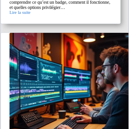
comprendre ce qu’est un badge, comment il fonctionne,
et quelles options privilégier…
Lire la suite
Badge
RFID :
choisir
et
utiliser
efficacement
vos
badges
de
contrôle
d’accès