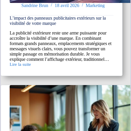
Sandrine Brun
18 avril 2026
Marketing
L’impact des panneaux publicitaires extérieurs sur la
visibilité de votre marque
La publicité extérieure reste une arme puissante pour
accroître la visibilité d’une marque. En combinant
formats grands panneaux, emplacements stratégiques et
messages visuels clairs, vous pouvez transformer un
simple passage en mémorisation durable. Je vous
explique comment l’affichage extérieur, traditionnel…
Lire la suite
L’impact
des
panneaux
publicitaires
extérieurs
sur
la
visibilité
de
votre
marque