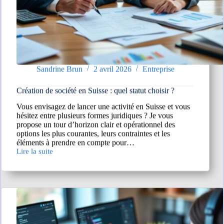
Sandrine Brun
2 avril 2026
Entreprise
Création de société en Suisse : quel statut choisir ?
Vous envisagez de lancer une activité en Suisse et vous
hésitez entre plusieurs formes juridiques ? Je vous
propose un tour d’horizon clair et opérationnel des
options les plus courantes, leurs contraintes et les
éléments à prendre en compte pour…
Lire la suite
Création
de
société
en
Suisse :
quel
statut
choisir ?