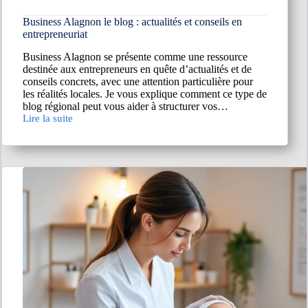
Business Alagnon le blog : actualités et conseils en
entrepreneuriat
Business Alagnon se présente comme une ressource
destinée aux entrepreneurs en quête d’actualités et de
conseils concrets, avec une attention particulière pour
les réalités locales. Je vous explique comment ce type de
blog régional peut vous aider à structurer vos…
Lire la suite
Business
Alagnon
le
blog
:
actualités
et
conseils
en
entrepreneuriat