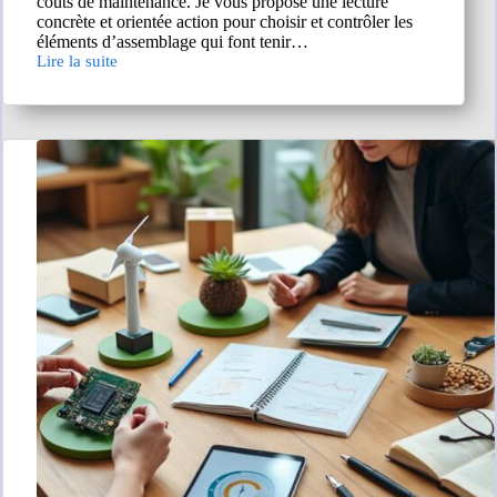
coûts de maintenance. Je vous propose une lecture
concrète et orientée action pour choisir et contrôler les
éléments d’assemblage qui font tenir…
Lire la suite
L’importance
de
la
qualité
et
de
la
durabilité
dans
les
fixations
industrielles