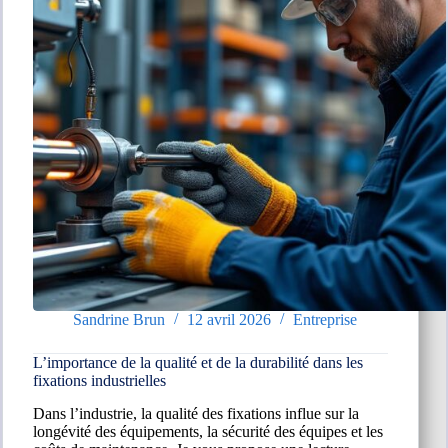
Ce
qu’il
faut
savoir
Sandrine Brun
12 avril 2026
Entreprise
L’importance de la qualité et de la durabilité dans les
fixations industrielles
Dans l’industrie, la qualité des fixations influe sur la
longévité des équipements, la sécurité des équipes et les