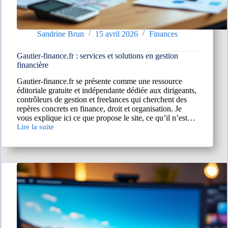
Sandrine Brun
15 avril 2026
Finances
Gautier-finance.fr : services et solutions en gestion
financière
Gautier-finance.fr se présente comme une ressource
éditoriale gratuite et indépendante dédiée aux dirigeants,
contrôleurs de gestion et freelances qui cherchent des
repères concrets en finance, droit et organisation. Je
vous explique ici ce que propose le site, ce qu’il n’est…
Lire la suite
Gautier-
finance.fr
:
services
et
solutions
en
gestion
financière