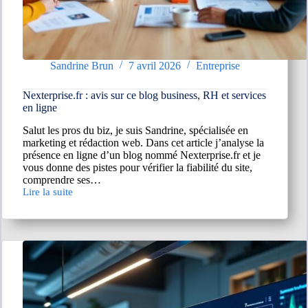
Sandrine Brun
7 avril 2026
Entreprise
Nexterprise.fr : avis sur ce blog business, RH et services
en ligne
Salut les pros du biz, je suis Sandrine, spécialisée en
marketing et rédaction web. Dans cet article j’analyse la
présence en ligne d’un blog nommé Nexterprise.fr et je
vous donne des pistes pour vérifier la fiabilité du site,
comprendre ses…
Lire la suite
Nexterprise.fr
:
avis
sur
ce
blog
business,
RH
et
services