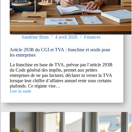
Sandrine Brun
4 avril 2026
Finances
Article 293B du CGI et TVA : franchise et seuils pour
les entreprises
La franchise en base de TVA, prévue par l’article 293B
du Code général des impôts, permet aux petites
entreprises de ne pas facturer, déclarer ni verser la TVA
lorsque leur chiffre d’affaires annuel reste sous certains
plafonds. Ce régime vise…
Lire la suite
Article
293B
du
CGI
et
TVA :
franchise
et