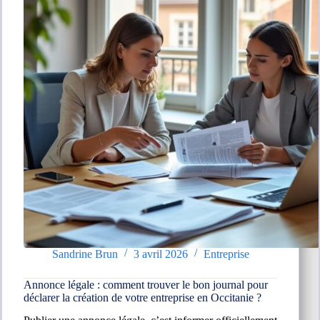
seuils
pour
les
entreprises
Sandrine Brun
3 avril 2026
Entreprise
Annonce légale : comment trouver le bon journal pour
déclarer la création de votre entreprise en Occitanie ?