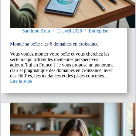
Sandrine Brun
11 avril 2026
Entreprise
Monter sa boîte : les 6 domaines en croissance
Vous voulez monter votre boîte et vous cherchez les
secteurs qui offrent les meilleures perspectives
aujourd’hui en France ? Je vous propose un panorama
clair et pragmatique des domaines en croissance, avec
des chiffres, des tendances et des pistes concrètes…
Lire la suite
Monter
sa
boîte :
les
6
domaines
en
croissance