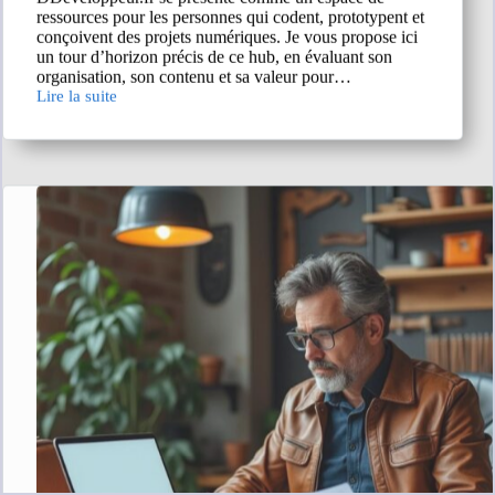
ressources pour les personnes qui codent, prototypent et
conçoivent des projets numériques. Je vous propose ici
un tour d’horizon précis de ce hub, en évaluant son
organisation, son contenu et sa valeur pour…
Lire la suite
DDeveloppeur.fr
:
avis
et
contenus
pour
les
passionnés
de
développement