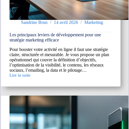
Sandrine Brun
14 avril 2026
Marketing
Les principaux leviers de développement pour une
stratégie marketing efficace
Pour booster votre activité en ligne il faut une stratégie
claire, structurée et mesurable. Je vous propose un plan
opérationnel qui couvre la définition d’objectifs,
l’optimisation de la visibilité, le contenu, les réseaux
sociaux, l’emailing, la data et le pilotage…
Lire la suite
Les
principaux
leviers
de
développement
pour
une
stratégie
marketing
efficace