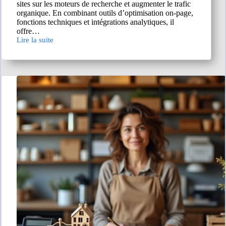
sites sur les moteurs de recherche et augmenter le trafic
organique. En combinant outils d’optimisation on-page,
fonctions techniques et intégrations analytiques, il
offre…
Lire la suite
AIOSEO.fr
:
comment
booster
votre
trafic
avec
des
outils
SEO
intégrés