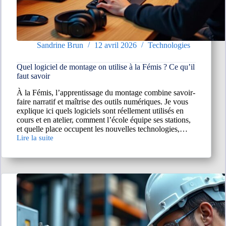
Sandrine Brun
12 avril 2026
Technologies
Quel logiciel de montage on utilise à la Fémis ? Ce qu’il
faut savoir
À la Fémis, l’apprentissage du montage combine savoir-
faire narratif et maîtrise des outils numériques. Je vous
explique ici quels logiciels sont réellement utilisés en
cours et en atelier, comment l’école équipe ses stations,
et quelle place occupent les nouvelles technologies,…
Lire la suite
Quel
logiciel
de
montage
on
utilise
à
la
Fémis
?