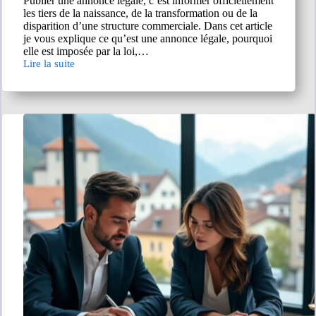
Publier une annonce légale, c’est informer officiellement
les tiers de la naissance, de la transformation ou de la
disparition d’une structure commerciale. Dans cet article
je vous explique ce qu’est une annonce légale, pourquoi
elle est imposée par la loi,…
Lire la suite
Annonce
légale :
comment
trouver
le
bon
journal
pour
déclarer
la
création
de
votre
entreprise
en
Occitanie ?