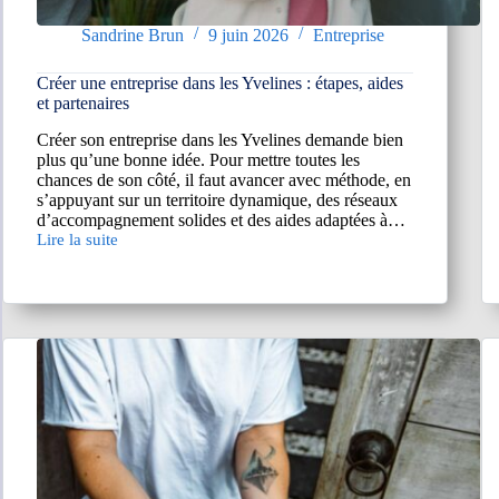
Sandrine Brun
9 juin 2026
Entreprise
Créer une entreprise dans les Yvelines : étapes, aides
et partenaires
Créer son entreprise dans les Yvelines demande bien
plus qu’une bonne idée. Pour mettre toutes les
chances de son côté, il faut avancer avec méthode, en
s’appuyant sur un territoire dynamique, des réseaux
d’accompagnement solides et des aides adaptées à…
Lire la suite
Créer
une
entreprise
dans
les
Yvelines
:
étapes,
aides
et
partenaires