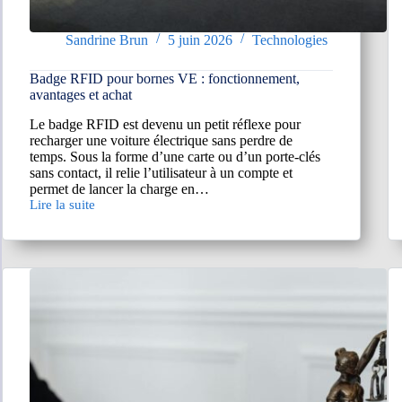
Sandrine Brun
5 juin 2026
Technologies
Badge RFID pour bornes VE : fonctionnement,
avantages et achat
Le badge RFID est devenu un petit réflexe pour
recharger une voiture électrique sans perdre de
temps. Sous la forme d’une carte ou d’un porte-clés
sans contact, il relie l’utilisateur à un compte et
permet de lancer la charge en…
Lire la suite
Badge
RFID
pour
bornes
VE
:
fonctionnement,
avantages
et
achat