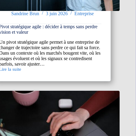
Sandrine Brun
3 juin 2026
Entreprise
Pivot stratégique agile : décider à temps sans perdre
vision et valeur
Un pivot stratégique agile permet à une entreprise de
changer de trajectoire sans perdre ce qui fait sa force.
Dans un contexte où les marchés bougent vite, où les
usages évoluent et où les signaux se contredisent
parfois, savoir ajuster…
Lire la suite
Pivot
stratégique
agile
décider
à
temps
sans
perdre
vision
et
valeur