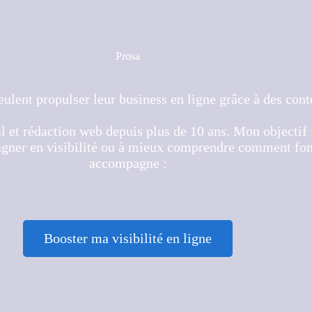
Prosa
ulent propulser leur business en ligne grâce à des cont
 et rédaction web depuis plus de 10 ans. Mon objectif : 
 gagner en visibilité ou à mieux comprendre comment fo
accompagne :
Booster ma visibilité en ligne