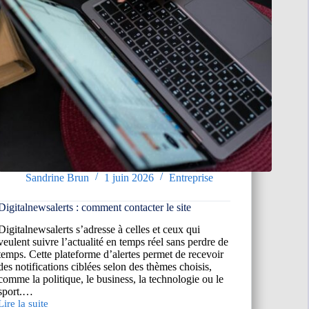
Sandrine Brun
1 juin 2026
Entreprise
Digitalnewsalerts : comment contacter le site
Digitalnewsalerts s’adresse à celles et ceux qui
veulent suivre l’actualité en temps réel sans perdre de
temps. Cette plateforme d’alertes permet de recevoir
des notifications ciblées selon des thèmes choisis,
comme la politique, le business, la technologie ou le
sport.…
Lire la suite
Digitalnewsalerts