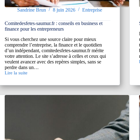
Sandrine Brun
8 juin 2026
Entreprise
Comitedesfetes-saumur.fr : conseils en business et
finance pour les entrepreneurs
Si vous cherchez une source claire pour mieux
comprendre l’entreprise, la finance et le quotidien
d’un indépendant, comitedesfetes-saumur.fr mérite
votre attention. Le site s’adresse à celles et ceux qui
veulent avancer avec des repères simples, sans se
perdre dans un…
Lire la suite
Comitedesfetes-
:
saumur.fr
:
conseils
en
business
et
finance
pour
les
entrepreneurs