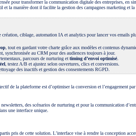
ée pour transformer la communication digitale des entreprises, en simpli
til et la manière dont il facilite la gestion des campagnes marketing et
ation, ciblage, automation IA et analytics pour lancer vos emails plus
rop
, tout en gardant votre charte grâce aux modèles et contenus dynami
nt, synchronisée au CRM pour des audiences toujours à jour.
ementaux, parcours de nurturing et
timing d’envoi optimisé
.
éel
, testez A/B et ajustez selon ouvertures, clics et conversions.
yage des inactifs et gestion des consentements RGPD.
jectif de la plateforme est d’optimiser la conversion et l’engagement par
ewsletters, des scénarios de nurturing et pour la communication d’entrep
dans une interface unique.
partis pris de cette solution. L’interface vise à rendre la conception ac