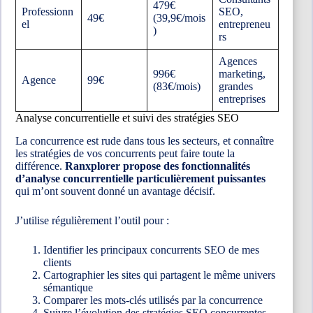
479€
Professionn
SEO,
49€
(39,9€/mois
el
entrepreneu
)
rs
Agences
996€
marketing,
Agence
99€
(83€/mois)
grandes
entreprises
Analyse concurrentielle et suivi des stratégies SEO
La concurrence est rude dans tous les secteurs, et connaître
les stratégies de vos concurrents peut faire toute la
différence.
Ranxplorer propose des fonctionnalités
d’analyse concurrentielle particulièrement puissantes
qui m’ont souvent donné un avantage décisif.
J’utilise régulièrement l’outil pour :
Identifier les principaux concurrents SEO de mes
clients
Cartographier les sites qui partagent le même univers
sémantique
Comparer les mots-clés utilisés par la concurrence
Suivre l’évolution des stratégies SEO concurrentes