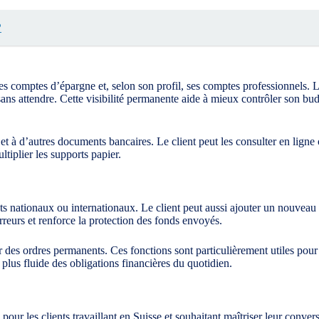
?
ses comptes d’épargne et, selon son profil, ses comptes professionnels. L
s sans attendre. Cette visibilité permanente aide à mieux contrôler son b
 à d’autres documents bancaires. Le client peut les consulter en ligne o
ltiplier les supports papier.
ents nationaux ou internationaux. Le client peut aussi ajouter un nouveau
erreurs et renforce la protection des fonds envoyés.
 des ordres permanents. Ces fonctions sont particulièrement utiles pour
 plus fluide des obligations financières du quotidien.
 pour les clients travaillant en Suisse et souhaitant maîtriser leur conve