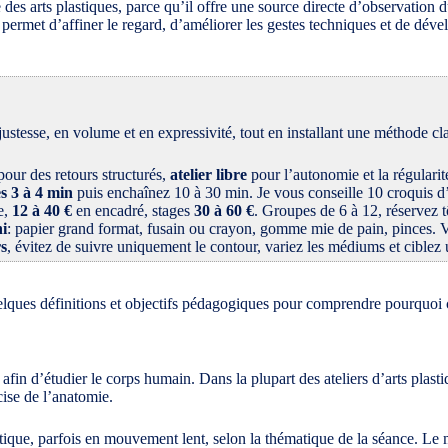
des arts plastiques, parce qu’il offre une source directe d’observation 
 permet d’affiner le regard, d’améliorer les gestes techniques et de dével
ustesse, en volume et en expressivité, tout en installant une méthode cl
our des retours structurés,
atelier libre
pour l’autonomie et la régularit
s 3 à 4 min
puis enchaînez 10 à 30 min. Je vous conseille 10 croquis 
e,
12 à 40 €
en encadré, stages
30 à 60 €
. Groupes de 6 à 12, réservez t
ni
: papier grand format, fusain ou crayon, gomme mie de pain, pinces. Vé
rs
, évitez de suivre uniquement le contour, variez les médiums et ciblez
quelques définitions et objectifs pédagogiques pour comprendre pourquoi c
afin d’étudier le corps humain. Dans la plupart des ateliers d’arts plast
cise de l’anatomie.
atique, parfois en mouvement lent, selon la thématique de la séance. Le 