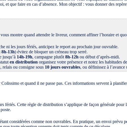
, et que faire en cas d’absence. Mon objectif : vous donner des repères c
vous montre quand attendre le livreur, comment affiner l’horaire et quoi
he ni les jours fériés, anticipez le report au prochain jour ouvrable.
 8h-13h
) évitez de bloquer un créneau trop serré.
le jusqu’à
14h-19h
, campagne plutôt
8h-12h
ou début d’après-midi.
statut
en distribution
organisez votre présence et notez les habitudes de
te, relais ou consigne sous
10 jours ouvrables
, ou définissez à l’avance 
Colissimo et quand il ne passe pas. Ces informations servent à planifier
urs fériés. Cette règle de distribution s’applique de façon générale pour 
 poste.
tes étant considérées comme non ouvrables. En pratique, un envoi prévu p
ie que toute réception urgente doit tenir compte de ce décalage.