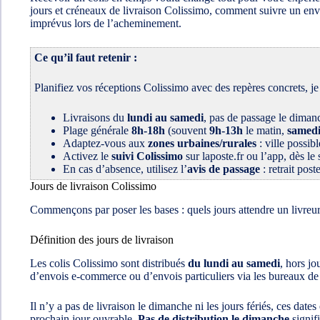
jours et créneaux de livraison Colissimo, comment suivre un envoi
imprévus lors de l’acheminement.
Ce qu’il faut retenir :
Planifiez vos réceptions Colissimo avec des repères concrets, je 
Livraisons du
lundi au samedi
, pas de passage le dimanc
Plage générale
8h-18h
(souvent
9h-13h
le matin,
samedi
Adaptez-vous aux
zones urbaines/rurales
: ville possib
Activez le
suivi Colissimo
sur laposte.fr ou l’app, dès le 
En cas d’absence, utilisez l’
avis de passage
: retrait pos
Jours de livraison Colissimo
Commençons par poser les bases : quels jours attendre un livreur 
Définition des jours de livraison
Les colis Colissimo sont distribués
du lundi au samedi
, hors jo
d’envois e‑commerce ou d’envois particuliers via les bureaux de
Il n’y a pas de livraison le dimanche ni les jours fériés, ces da
prochain jour ouvrable.
Pas de distribution le dimanche
signif