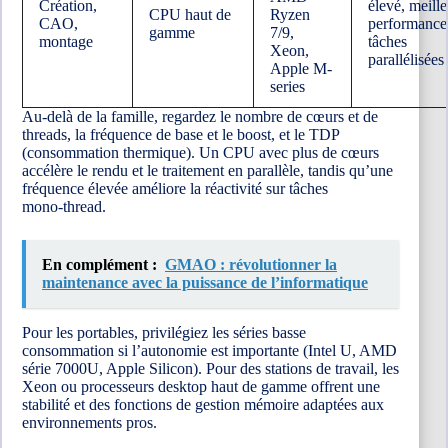
Création,
élevé, meill
CPU haut de
Ryzen
CAO,
performance
gamme
7/9,
montage
tâches
Xeon,
parallélisées
Apple M-
series
Au-delà de la famille, regardez le nombre de cœurs et de
threads, la fréquence de base et le boost, et le TDP
(consommation thermique). Un CPU avec plus de cœurs
accélère le rendu et le traitement en parallèle, tandis qu’une
fréquence élevée améliore la réactivité sur tâches
mono‑thread.
En complément :
GMAO : révolutionner la
maintenance avec la puissance de l’informatique
Pour les portables, privilégiez les séries basse
consommation si l’autonomie est importante (Intel U, AMD
série 7000U, Apple Silicon). Pour des stations de travail, les
Xeon ou processeurs desktop haut de gamme offrent une
stabilité et des fonctions de gestion mémoire adaptées aux
environnements pros.