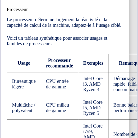
Processeur
Le processeur détermine largement la réactivité et la
capacité de calcul de la machine, adaptez-le à l’usage ciblé.
Voici un tableau synthétique pour associer usages et
familles de processeurs.
Processeur
Usage
Exemples
Remarqu
recommandé
Intel Core
Démarrage
Bureautique
CPU entrée
i3, AMD
rapide, faibl
légère
de gamme
Ryzen 3
consommati
Intel Core
Multitâche /
CPU milieu
Bonne balan
i5, AMD
polyvalent
de gamme
performance
Ryzen 5
Intel Core
i7/i9,
Nombre de 
AMD