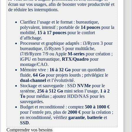
écran sur vos usages, afin de booster votre productivité et
de réduire les interruptions.
Clarifiez l’usage et le format : bureautique,
polyvalent, intensif ; portable de
14 pouces
pour la
mobilité,
15 à 17 pouces
pour le confort
d’affichage.
Processeur et graphique adaptés : i3/Ryzen 3 pour
bureautique, i5/Ryzen 5 pour multitâche,
i7/i9/Ryzen 7/9 ou Apple
M-series
pour création ;
iGPU en bureautique,
RTX/Quadro
pour
montage/CAO.
Mémoire vive :
16 à 32 Go
pour un quotidien
fluide,
64 Go
pour projets lourds ; privilégiez le
dual-channel
et l’évolutivité.
Stockage et sauvegarde : SSD
NVMe
pour le
système,
256 à 512 Go
mini selon l’usage,
1 à 2
To
pour médias ; ajoutez HDD/NAS pour les
sauvegardes.
Budget et reconditionné : comptez
500 à 1000 €
pour l’entrée pro, plus de
2000 €
pour la création ;
en reconditionné, vérifiez
garantie
,
batterie
et
SSD
.
Comprendre vos besoins