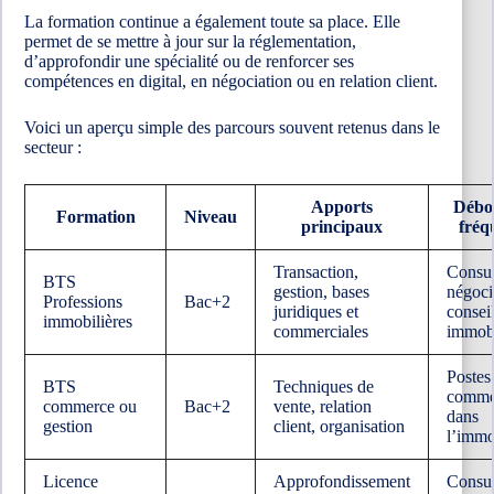
La formation continue a également toute sa place. Elle
permet de se mettre à jour sur la réglementation,
d’approfondir une spécialité ou de renforcer ses
compétences en digital, en négociation ou en relation client.
Voici un aperçu simple des parcours souvent retenus dans le
secteur :
Apports
Débo
Formation
Niveau
principaux
fréq
Transaction,
Consul
BTS
gestion, bases
négoci
Professions
Bac+2
juridiques et
conseil
immobilières
commerciales
immobi
Postes
BTS
Techniques de
comme
commerce ou
Bac+2
vente, relation
dans
gestion
client, organisation
l’immo
Licence
Approfondissement
Consul