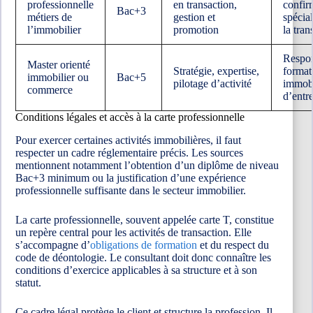
professionnelle
en transaction,
confir
Bac+3
métiers de
gestion et
spécial
l’immobilier
promotion
la tran
Respon
Master orienté
Stratégie, expertise,
format
immobilier ou
Bac+5
pilotage d’activité
immobi
commerce
d’entr
Conditions légales et accès à la carte professionnelle
Pour exercer certaines activités immobilières, il faut
respecter un cadre réglementaire précis. Les sources
mentionnent notamment l’obtention d’un diplôme de niveau
Bac+3 minimum ou la justification d’une expérience
professionnelle suffisante dans le secteur immobilier.
La carte professionnelle, souvent appelée carte T, constitue
un repère central pour les activités de transaction. Elle
s’accompagne d’
obligations de formation
et du respect du
code de déontologie. Le consultant doit donc connaître les
conditions d’exercice applicables à sa structure et à son
statut.
Ce cadre légal protège le client et structure la profession. Il