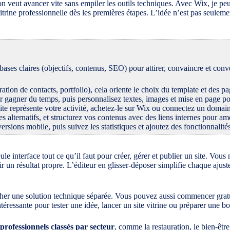
 on veut avancer vite sans empiler les outils techniques. Avec Wix, je 
vitrine professionnelle dès les premières étapes. L’idée n’est pas seule
ses claires (objectifs, contenus, SEO) pour attirer, convaincre et conver
ération de contacts, portfolio), cela oriente le choix du template et des pa
 gagner du temps, puis personnalisez textes, images et mise en page po
ite représente votre activité, achetez-le sur Wix ou connectez un domaine
es alternatifs, et structurez vos contenus avec des liens internes pour amé
versions mobile, puis suivez les statistiques et ajoutez des fonctionnali
e interface tout ce qu’il faut pour créer, gérer et publier un site. Vous
 un résultat propre. L’éditeur en glisser-déposer simplifie chaque ajuste
rcher une solution technique séparée. Vous pouvez aussi commencer gra
ntéressante pour tester une idée, lancer un site vitrine ou préparer une b
professionnels classés par secteur
, comme la restauration, le bien-être