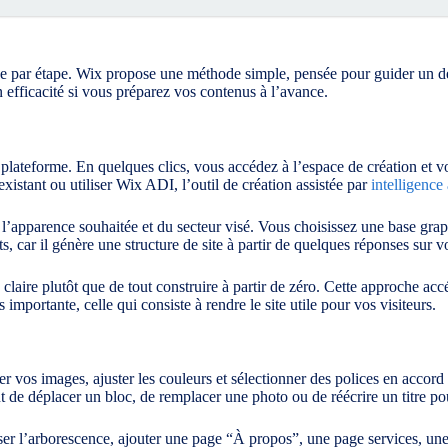
ape par étape. Wix propose une méthode simple, pensée pour guider un déb
en efficacité si vous préparez vos contenus à l’avance.
 plateforme. En quelques clics, vous accédez à l’espace de création et v
existant ou utiliser Wix ADI, l’outil de création assistée par
intelligence 
 l’apparence souhaitée et du secteur visé. Vous choisissez une base grap
 car il génère une structure de site à partir de quelques réponses sur vo
 claire plutôt que de tout construire à partir de zéro. Cette approche accé
s importante, celle qui consiste à rendre le site utile pour vos visiteurs.
er vos images, ajuster les couleurs et sélectionner des polices en accor
nt de déplacer un bloc, de remplacer une photo ou de réécrire un titre pou
niser l’arborescence, ajouter une page “À propos”, une page services, un